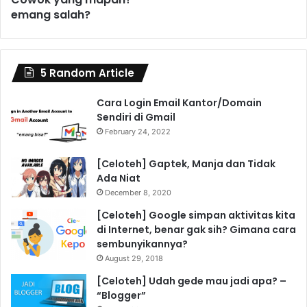
emang salah?
5 Random Article
Cara Login Email Kantor/Domain
Sendiri di Gmail
February 24, 2022
[Celoteh] Gaptek, Manja dan Tidak
Ada Niat
December 8, 2020
[Celoteh] Google simpan aktivitas kita
di Internet, benar gak sih? Gimana cara
sembunyikannya?
August 29, 2018
[Celoteh] Udah gede mau jadi apa? –
“Blogger”