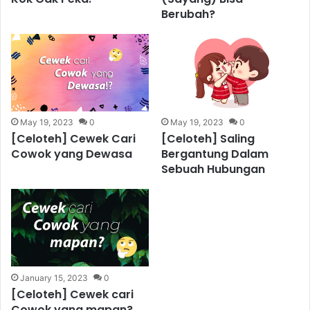
Berubah?
May 19, 2023
0
May 19, 2023
0
[Celoteh] Cewek Cari
[Celoteh] Saling
Cowok yang Dewasa
Bergantung Dalam
Sebuah Hubungan
January 15, 2023
0
[Celoteh] Cewek cari
Cowok yang mapan?