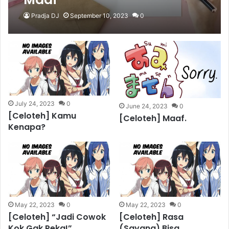
Pradja DJ
September 10, 2023
0
July 24, 2023
0
June 24, 2023
0
[Celoteh] Kamu
[Celoteh] Maaf.
Kenapa?
May 22, 2023
0
May 22, 2023
0
[Celoteh] “Jadi Cowok
[Celoteh] Rasa
Kok Gak Peka!”
(Sayang) Bisa