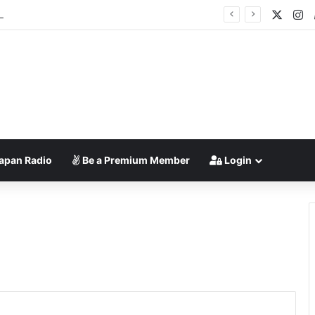
X
In
ngmu!”
apan Radio
Be a Premium Member
Login