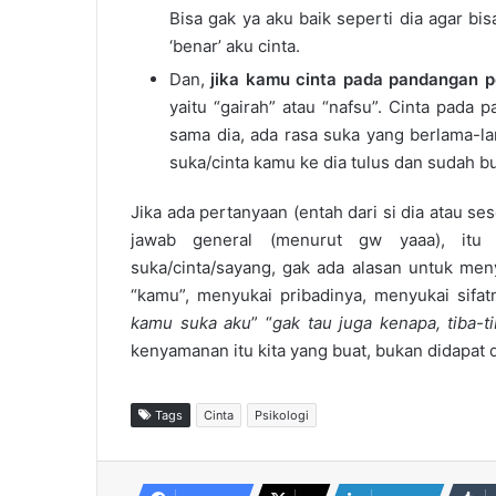
Bisa gak ya aku baik seperti dia agar b
‘benar’ aku cinta.
Dan,
jika kamu cinta pada pandangan 
yaitu “gairah” atau “nafsu”. Cinta pada
sama dia, ada rasa suka yang berlama-lam
suka/cinta kamu ke dia tulus dan sudah b
Jika ada pertanyaan (entah dari si dia atau se
jawab general (menurut gw yaaa), itu b
suka/cinta/sayang, gak ada alasan untuk men
“kamu”, menyukai pribadinya, menyukai sifat
kamu suka aku
” “
gak tau juga kenapa, tiba-t
kenyamanan itu kita yang buat, bukan didapat d
Tags
Cinta
Psikologi