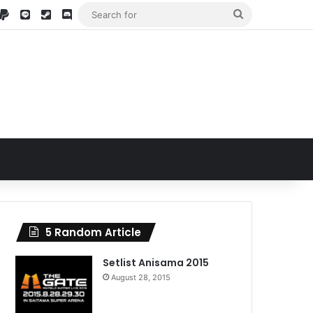
stagram
Paypal
LINE
Steam
Discord @PDJ#6484
Search
for
5 Random Article
Setlist Anisama 2015
August 28, 2015