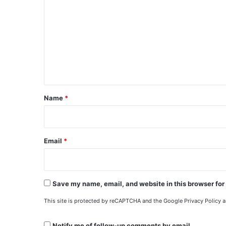
o
m
m
e
n
t
*
Name
*
Email
*
Save my name, email, and website in this browser for
This site is protected by reCAPTCHA and the Google
Privacy Policy
a
Notify me of follow-up comments by email.