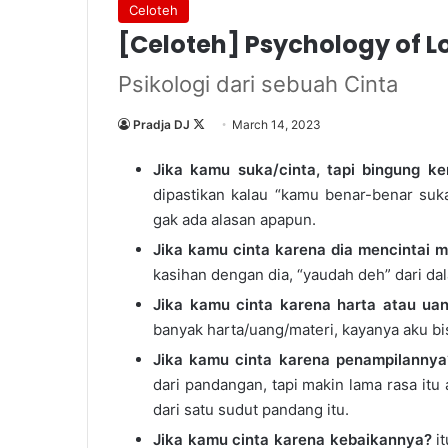
Celoteh
[Celoteh] Psychology of L
Psikologi dari sebuah Cinta
Follow
Pradja DJ
March 14, 2023
on
Jika kamu suka/cinta, tapi bingung 
X
dipastikan kalau “kamu benar-benar suka
gak ada alasan apapun.
Jika kamu cinta karena dia mencintai 
kasihan dengan dia, “yaudah deh” dari dal
Jika kamu cinta karena harta atau ua
banyak harta/uang/materi, kayanya aku bi
Jika kamu cinta karena penampilannya
dari pandangan, tapi makin lama rasa itu 
dari satu sudut pandang itu.
Jika kamu cinta karena kebaikannya?
it