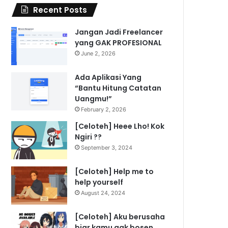
Recent Posts
Jangan Jadi Freelancer
yang GAK PROFESIONAL
June 2, 2026
Ada Aplikasi Yang
“Bantu Hitung Catatan
Uangmu!”
February 2, 2026
[Celoteh] Heee Lho! Kok
Ngiri ??
September 3, 2024
[Celoteh] Help me to
help yourself
August 24, 2024
[Celoteh] Aku berusaha
biar kamu gak bosen