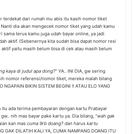
r terdekat dari rumah mu abis itu kasih nomor tiket
. Nanti dia akan mengecek nomor tiket yang udah kamu
iri sama terus kamu juga udah bayar online, ya jadi
ah aktif. (Sebenernya kita sudah bisa dapat nomor resi
 aktif yaitu masih belum bisa di cek atau masih belum
ng kaya di judul apa dong?
” YA.. INI DIA, gw sering
sih nomor referensi/nomor tiket, mereka malah bilang
 LO NGAPAIN BIKIN SISTEM BEGINI !! ATAU ELO YANG
nya itu ada terima pembayaran dengan kartu Prabayar
gw.. nih mas bayar pake kartu ya. Dia bilang, “
wah gak
agian kan mas cuma 9rb doang? dan harus kartu
RANG GAK DILATIH KALI YA, CUMA NAMPANG DOANG ITU