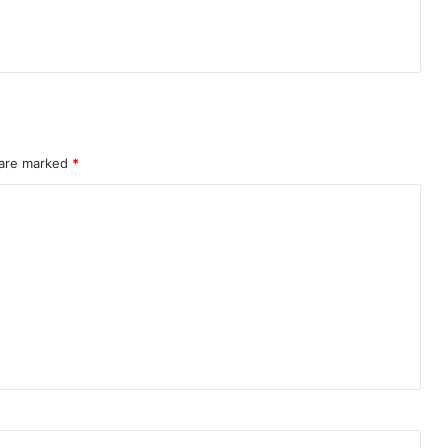
 are marked
*