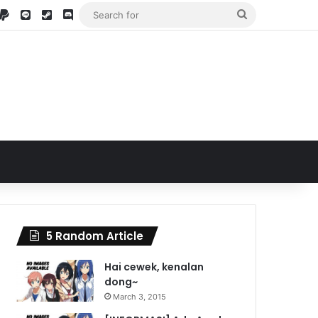
stagram
Paypal
LINE
Steam
Discord @PDJ#6484
Search
for
5 Random Article
Hai cewek, kenalan
dong~
March 3, 2015