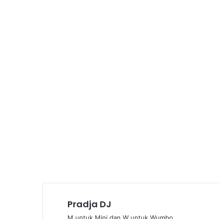
Pradja DJ
M untuk Mini dan W untuk Wumbo