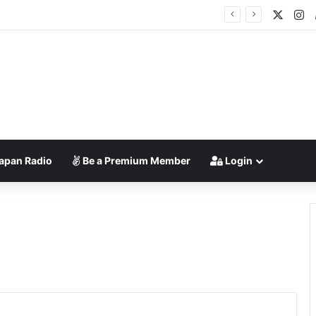
X
In
ngmu!”
apan Radio
Be a Premium Member
Login