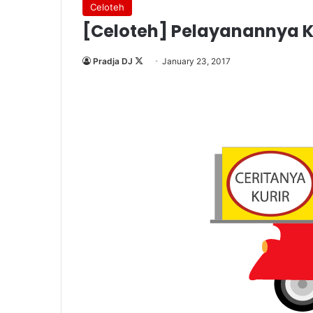
Celoteh
[Celoteh] Pelayanannya 
Follow
Pradja DJ
January 23, 2017
on
X