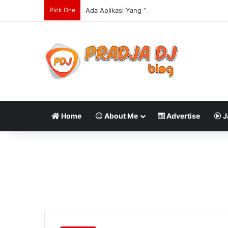
Pick One
Ada Aplikasi Yang “Bantu Hitung Catatan Ua
Home
About Me
Advertise
J