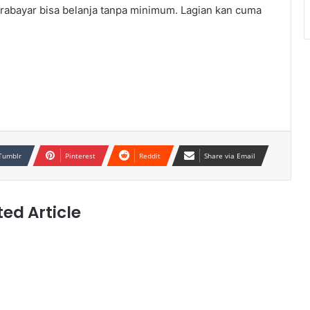
abayar bisa belanja tanpa minimum. Lagian kan cuma
Tumblr
Pinterest
Reddit
Share via Email
ted Article