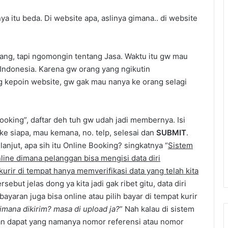
ya itu beda. Di website apa, aslinya gimana.. di website
arang, tapi ngomongin tentang Jasa. Waktu itu gw mau
i Indonesia. Karena gw orang yang ngikutin
 kepoin website, gw gak mau nanya ke orang selagi
ooking”, daftar deh tuh gw udah jadi membernya. Isi
 ke siapa, mau kemana, no. telp, selesai dan
SUBMIT
.
jut, apa sih itu Online Booking? singkatnya “
Sistem
ine dimana pelanggan bisa mengisi data diri
kurir di tempat hanya memverifikasi data yang telah kita
tersebut jelas dong ya kita jadi gak ribet gitu, data diri
mbayaran juga bisa online atau pilih bayar di tempat kurir
imana dikirim? masa di upload ja?
” Nah kalau di sistem
akan dapat yang namanya nomor referensi atau nomor