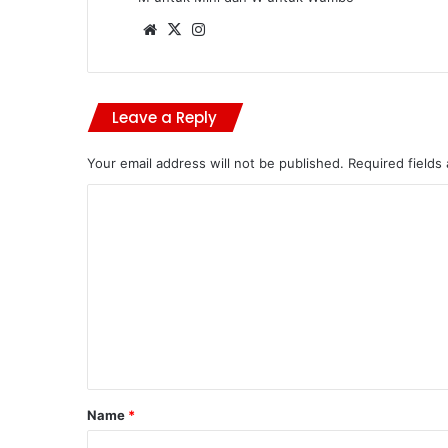
Website
X
Instagram
Leave a Reply
Your email address will not be published.
Required fields
C
o
m
m
e
n
t
*
Name
*