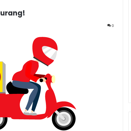
Kurang!
0