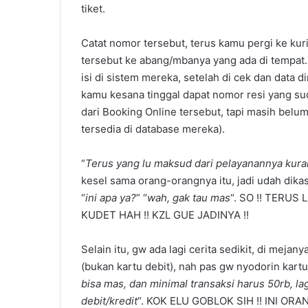
tiket.
Catat nomor tersebut, terus kamu pergi ke kuri
tersebut ke abang/mbanya yang ada di tempat
isi di sistem mereka, setelah di cek dan data d
kamu kesana tinggal dapat nomor resi yang sud
dari Booking Online tersebut, tapi masih belum
tersedia di database mereka).
“
Terus yang lu maksud dari pelayanannya kura
kesel sama orang-orangnya itu, jadi udah dika
“
ini apa ya?
” “
wah, gak tau mas
“. SO !! TERUS
KUDET HAH !! KZL GUE JADINYA !!
Selain itu, gw ada lagi cerita sedikit, di meja
(bukan kartu debit), nah pas gw nyodorin kartu 
bisa mas, dan minimal transaksi harus 50rb, l
debit/kredit
“. KOK ELU GOBLOK SIH !! INI O