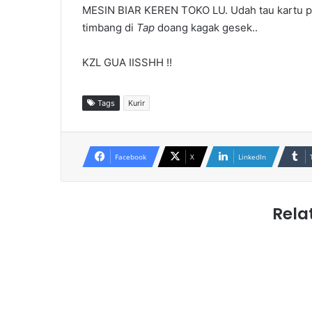
MESIN BIAR KEREN TOKO LU. Udah tau kartu pr
timbang di
Tap
doang kagak gesek..
KZL GUA IISSHH !!
Tags
Kurir
Facebook
X
LinkedIn
Rela